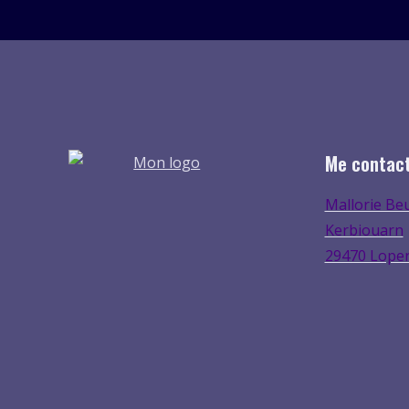
à
7,00€
Me contac
Mallorie Be
Kerbiouarn
29470 Lope