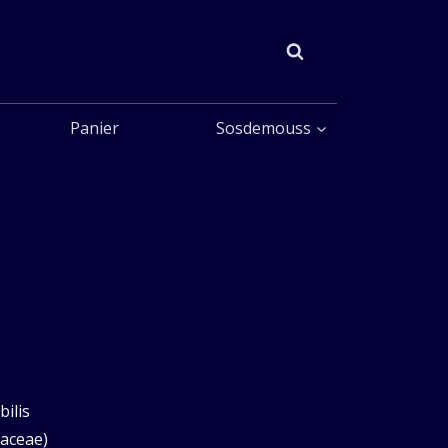
Panier
Sosdemouss
ilis
raceae)