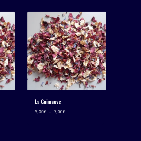
La Guimauve
Plage
5,00
€
–
7,00
€
de
prix :
5,00€