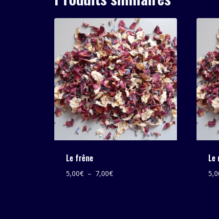
Le frêne
Le 
Plage
5,00
€
–
7,00
€
5,0
de
prix :
5,00€