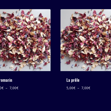
romarin
La prêle
Plage
Plage
0
€
–
7,00
€
5,00
€
–
7,00
€
de
de
prix :
prix :
5,00€
5,00€