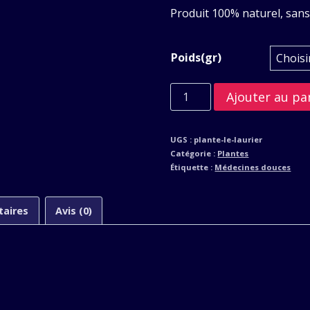
5,00€
Produit 100% naturel, sans
à
Poids(gr)
7,00€
quantité
Ajouter au pa
de
Le
UGS :
plante-le-laurier
laurier
Catégorie :
Plantes
Étiquette :
Médecines douces
taires
Avis (0)