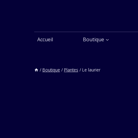
Aller
au
contenu
Accueil
Boutique
/
Boutique
/
Plantes
/
Le laurier