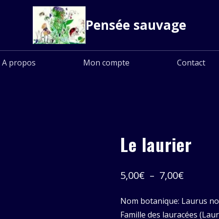
Pensée sauvage
A propos
Mon compte
Contact
Le laurier
Plage
5,00
€
–
7,00
€
de
Nom botanique: Laurus nob
prix :
Famille des lauracées (Lau