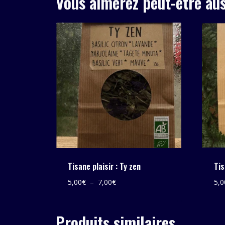
Vous aimerez peut-être au
Tisane plaisir : Ty zen
Tis
Plage
5,00
€
–
7,00
€
5,0
de
prix :
Produits similaires
5,00€