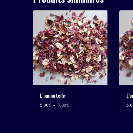
à
7,00€
L’immortelle
L’o
Plage
5,00
€
–
7,00
€
5,0
de
prix :
5,00€