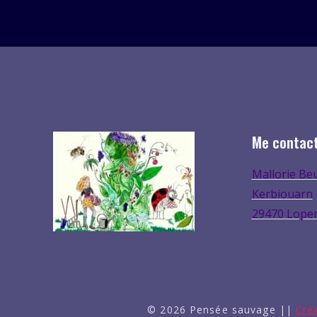
à
7,00€
Me contac
Mallorie Be
Kerbiouarn
29470 Lope
© 2026 Pensée sauvage ||
Cré