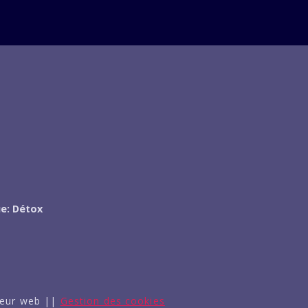
à
7,00€
e: Détox
peur web ||
Gestion des cookies