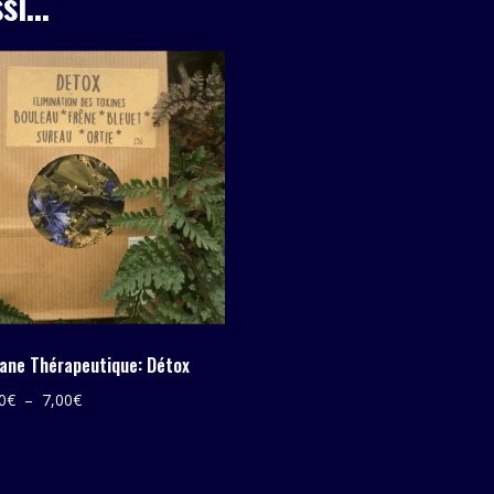
ssi…
ane Thérapeutique: Détox
Plage
0
€
–
7,00
€
de
prix :
5,00€