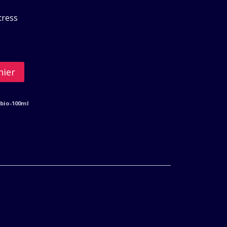
tress
nier
-bio-100ml