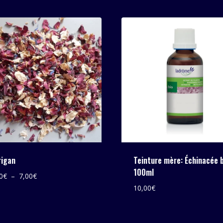
à
7,00€
rigan
Teinture mère: Échinacée 
100ml
Plage
0
€
–
7,00
€
de
10,00
€
prix :
5,00€