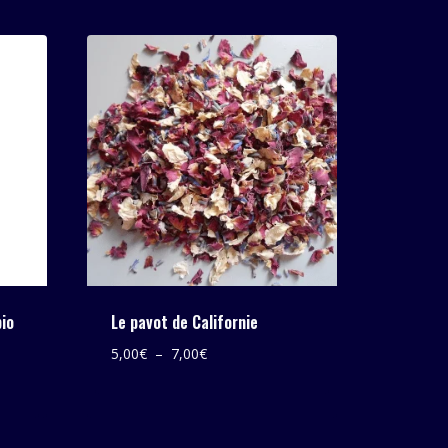
bio
Le pavot de Californie
Plage
5,00
€
–
7,00
€
de
prix :
5,00€