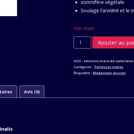
somnifère végétale
Soulage l’anxiété et le s
5 en stock
quantité
Ajouter au pa
de
Teinture
UGS :
teinture-mere-de-valeriane
mère:
Catégorie :
Teintures mères
Valériane
Étiquette :
Médecines douces
bio
100ml
taires
Avis (0)
inalis