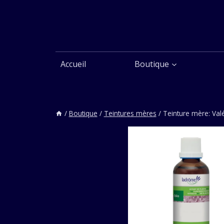
Aller
au
contenu
Accueil
Boutique
/
Boutique
/
Teintures mères
/
Teinture mère: Val