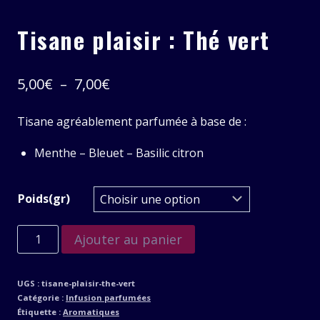
Tisane plaisir : Thé vert
Plage
5,00
€
–
7,00
€
de
Tisane agréablement parfumée à base de :
prix :
Menthe – Bleuet – Basilic citron
5,00€
à
Poids(gr)
7,00€
quantité
Ajouter au panier
de
Tisane
UGS :
tisane-plaisir-the-vert
plaisir
Catégorie :
Infusion parfumées
:
Étiquette :
Aromatiques