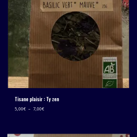
Tisane plaisir : Ty zen
Plage
5,00
€
–
7,00
€
de
prix :
5,00€