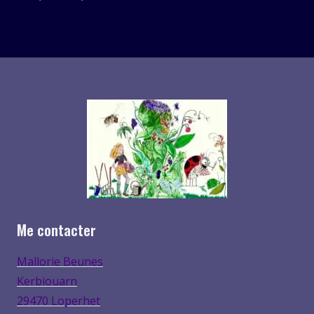
de
prix :
5,00€
à
7,00€
Me contacter
Mallorie Beunes
Kerbiouarn
29470 Loperhet