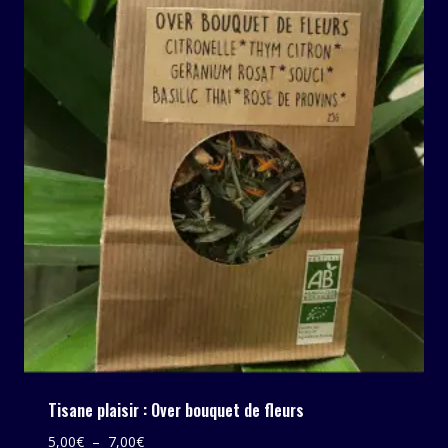
7,00€
Tisane plaisir : Over bouquet de fleurs
Plage
5,00
€
–
7,00
€