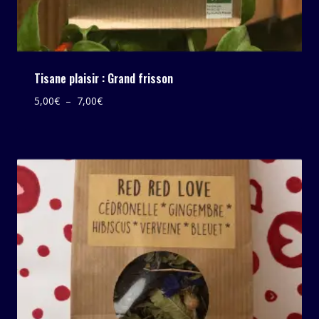
Tisane plaisir : Grand frisson
Plage
5,00
€
–
7,00
€
de
prix :
5,00€
à
7,00€