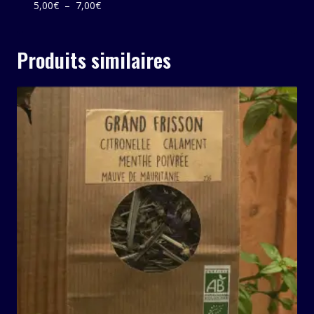
Plage
5,00
€
–
7,00
€
de
prix :
Produits similaires
5,00€
à
7,00€