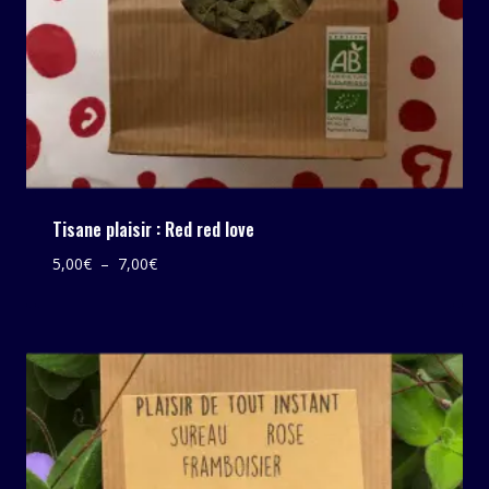
Tisane plaisir : Red red love
Plage
5,00
€
–
7,00
€
de
prix :
5,00€
à
7,00€