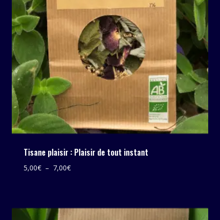
Tisane plaisir : Plaisir de tout instant
Plage
5,00
€
–
7,00
€
de
prix :
5,00€
à